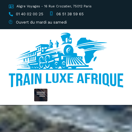
Aligre Voyages - 16 Rue Crozatier, 75012 Paris
01 40 02 00 25
06 51 38 59 65
Ouvert du mardi au samedi