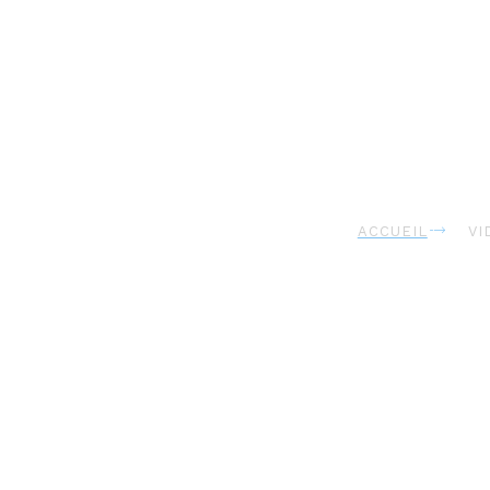
Vidéo du Tr
ACCUEIL
VI