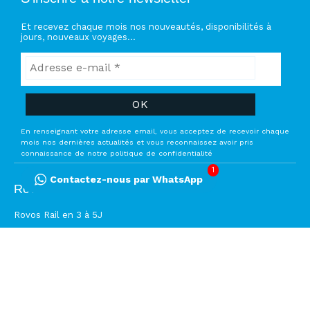
Et recevez chaque mois nos nouveautés, disponibilités à
jours, nouveaux voyages…
En renseignant votre adresse email, vous acceptez de recevoir chaque
mois nos dernières actualités et vous reconnaissez avoir pris
connaissance de notre politique de confidentialité
1
Contactez-nous par WhatsApp
Rovos Rail
Rovos Rail en 3 à 5J
Rovos Rail Victoria Falls au Cap
Rovos Rail Cape Town à Dar Es Salam
Rovos Rail Dar es Salaam à Lobito
Rovos Rail Safari Namibien