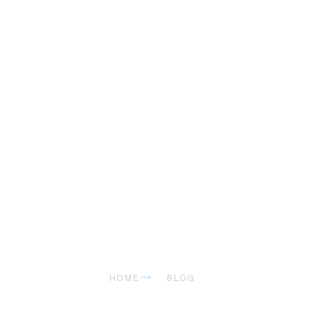
Quelles sont les meilleures
périodes pour voir les
animaux lors d'un safari
ferroviraire ?
HOME
BLOG