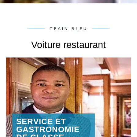
TRAIN BLEU
Voiture restaurant
CE
ET
VOITURE
ONOMIE
RESTAURANT DE