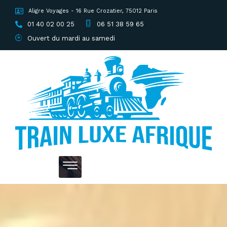
Aligre Voyages - 16 Rue Crozatier, 75012 Paris
01 40 02 00 25
06 51 38 59 65
Ouvert du mardi au samedi