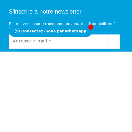
S'inscrire à notre newsletter
Et recevez chaque mois nos nouveautés, disponibilités à
1
jours, nouveaux voyages…
Contactez-nous par WhatsApp
En renseignant votre adresse email, vous acceptez de recevoir chaque
mois nos dernières actualités et vous reconnaissez avoir pris
connaissance de notre politique de confidentialité
Rovos Rail
Rovos Rail en 3 à 5J
Rovos Rail Victoria Falls au Cap
Rovos Rail Cape Town à Dar Es Salam
Rovos Rail Dar es Salaam à Lobito