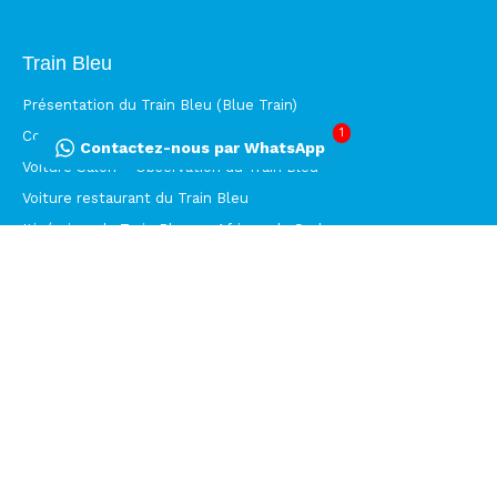
Train Bleu
Présentation du Train Bleu (Blue Train)
1
Compartiments du Train Bleu
Contactez-nous par WhatsApp
Voiture Salon – Observation du Train Bleu
Voiture restaurant du Train Bleu
Itinéraires du Train Bleu en Afrique du Sud
Train Bleu de Pretoria à Hoedspruit
Vidéo du Train Bleu