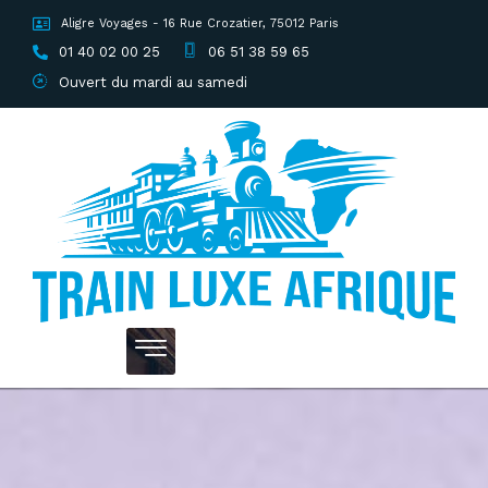
Aligre Voyages - 16 Rue Crozatier, 75012 Paris
01 40 02 00 25
06 51 38 59 65
Ouvert du mardi au samedi