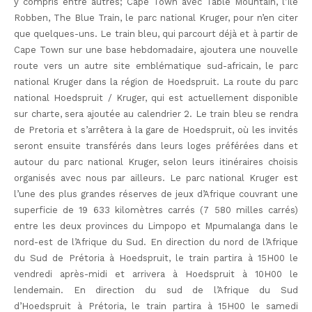
y compris entre autres; Cape Town avec Table Mountain, l’île
Robben, The Blue Train, le parc national Kruger, pour n’en citer
que quelques-uns. Le train bleu, qui parcourt déjà et à partir de
Cape Town sur une base hebdomadaire, ajoutera une nouvelle
route vers un autre site emblématique sud-africain, le parc
national Kruger dans la région de Hoedspruit. La route du parc
national Hoedspruit / Kruger, qui est actuellement disponible
sur charte, sera ajoutée au calendrier 2. Le train bleu se rendra
de Pretoria et s’arrêtera à la gare de Hoedspruit, où les invités
seront ensuite transférés dans leurs loges préférées dans et
autour du parc national Kruger, selon leurs itinéraires choisis
organisés avec nous par ailleurs. Le parc national Kruger est
l’une des plus grandes réserves de jeux d’Afrique couvrant une
superficie de 19 633 kilomètres carrés (7 580 milles carrés)
entre les deux provinces du Limpopo et Mpumalanga dans le
nord-est de l’Afrique du Sud. En direction du nord de l’Afrique
du Sud de Prétoria à Hoedspruit, le train partira à 15H00 le
vendredi après-midi et arrivera à Hoedspruit à 10H00 le
lendemain. En direction du sud de l’Afrique du Sud
d’Hoedspruit à Prétoria, le train partira à 15H00 le samedi