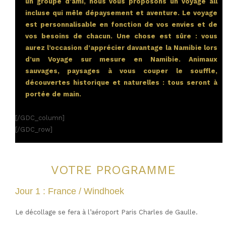
un groupe d’ami, nous vous proposons un voyage all
incluse qui mêle dépaysement et aventure. Le voyage
est personnalisable en fonction de vos envies et de
vos besoins de chacun. Une chose est sûre : vous
aurez l’occasion d’apprécier davantage la Namibie lors
d’un Voyage sur mesure en Namibie. Animaux
sauvages, paysages à vous couper le souffle,
découvertes historique et naturelles : tous seront à
portée de main.
[/GDC_column]
[/GDC_row]
VOTRE PROGRAMME
Jour 1 : France / Windhoek
Le décollage se fera à l’aéroport Paris Charles de Gaulle.