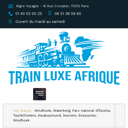
Aligre Voyages - 16 Rue Crozatier, 75012 Paris
01 40 02 00 25
06 51 38 59 65
Ouvert du mardi au samedi
Vos étapes :
Windhoek, Waterberg, Parc national d’Etosha,
Twyfelfontein, Swakopmund, Sesriem, Sossusvlei,
Windhoek