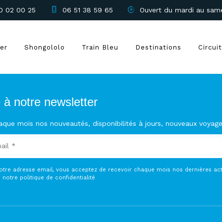
0 02 00 25
06 51 38 59 65
Ouvert du mardi au sam
rer
Shongololo
Train Bleu
Destinations
Circui
e à notre newsletter
aque mois nos nouveautés, disponibilités à jours, nouveaux voyag
otre adresse email, vous acceptez de recevoir chaque mois nos dernières actu
notre politique de confidentialité