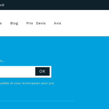
edi
ts
Blog
Prix
Devis
Avis
es…
alités et vous reconnaissez avoir pris