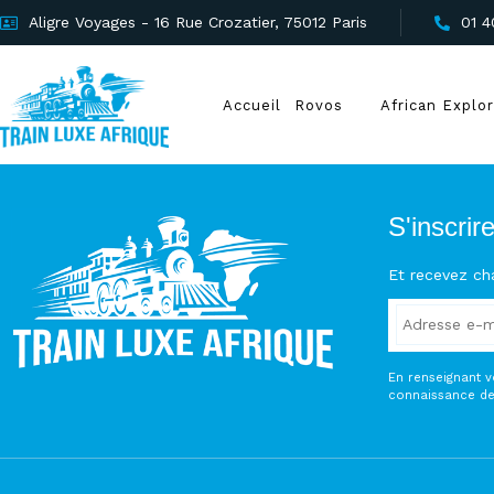
Aligre Voyages - 16 Rue Crozatier, 75012 Paris
01 4
Accueil
Rovos
African Explo
S'inscrir
Et recevez ch
En renseignant v
connaissance de 